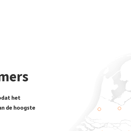
emers
odat het
aan de hoogste