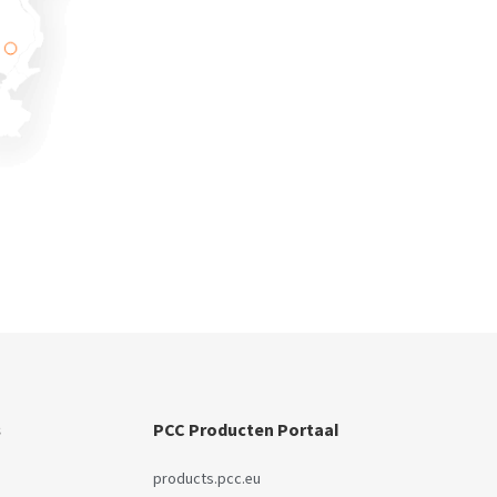
s
PCC Producten Portaal
products.pcc.eu