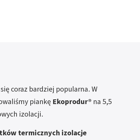
 się coraz bardziej popularna. W
owaliśmy piankę
Ekoprodur®
na 5,5
ych izolacji.
tków termicznych izolacje