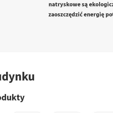
natryskowe są ekologic
zaoszczędzić energię p
udynku
odukty