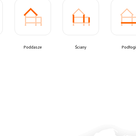
Poddasze
Ściany
Podłog