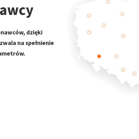
nawcy
onawców, dzięki
ozwala na spełnienie
rametrów.