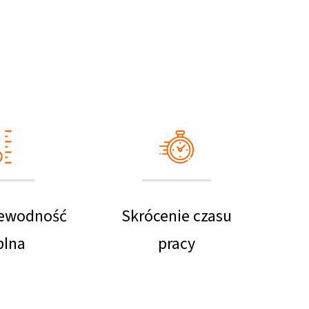
zewodność
Skrócenie czasu
plna
pracy