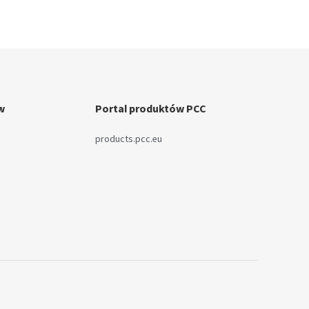
w
Portal produktów PCC
!
products.pcc.eu