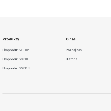
Produkty
O nas
Ekoprodur S10 HP
Poznaj nas
Ekoprodur S0330
Historia
Ekoprodur S0331FL