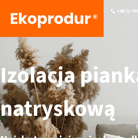
+48 71 794
Izolacja piank
natryskową