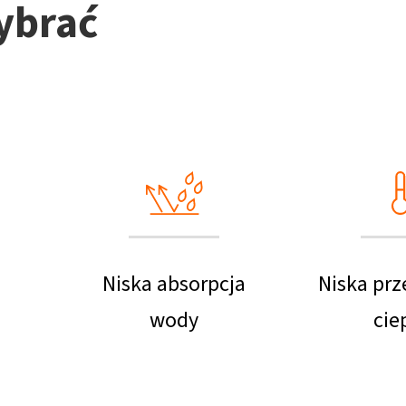
ybrać
Niska absorpcja
Niska pr
wody
cie