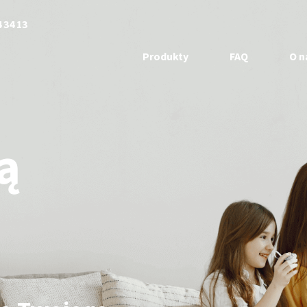
 34 13
Produkty
FAQ
O n
ą