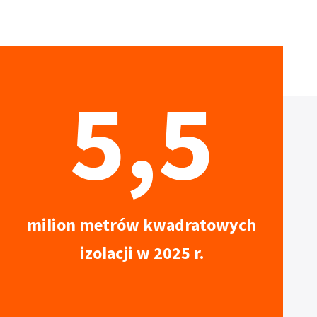
5,5
milion metrów kwadratowych
izolacji w 2025 r.