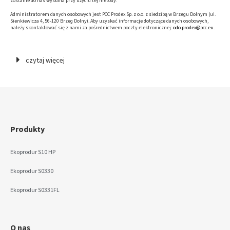
zostanie do nas wysłana przy użyciu tej metody.
Administratorem danych osobowych jest PCC Prodex Sp. z o.o. z siedzibą w Brzegu Dolnym (ul.
Sienkiewicza 4, 56-120 Brzeg Dolny). Aby uzyskać informacje dotyczące danych osobowych,
należy skontaktować się z nami za pośrednictwem poczty elektronicznej:
odo.prodex@pcc.eu
.
czytaj więcej
Produkty
Ekoprodur S10 HP
Ekoprodur S0330
Ekoprodur S0331FL
O nas