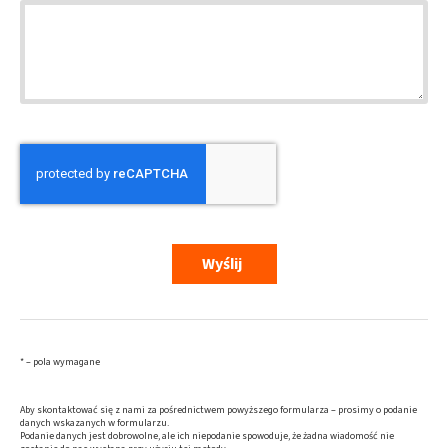
Wyślij
* – pola wymagane
Aby skontaktować się z nami za pośrednictwem powyższego formularza – prosimy o podanie
danych wskazanych w formularzu.
Podanie danych jest dobrowolne, ale ich niepodanie spowoduje, że żadna wiadomość nie