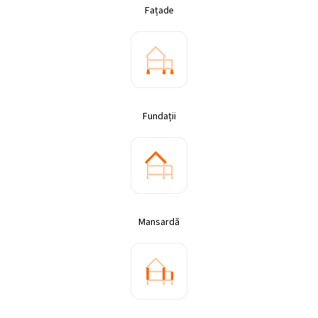
Fațade
Fundații
Mansardă