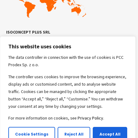
ISOCONCEPT PLUS SRL
Oradea, Ogorului 2L
This website uses cookies
Telefon: +4.0799.881.178
Mail: sales@isoconcept.ro
The data controller in connection with the use of cookies is PCC
Prodex Sp. z o.o.
The controller uses cookies to improve the browsing experience,
display ads or customised content, and to analyse website
traffic. Cookies can be managed by clicking the appropriate
button “Accept all,” “Reject all,” “Customise.” You can withdraw
your consent at any time by changing your settings.
© 2025 Copyright PCC PRODEX
For more information on cookies, see
Privacy Policy
.
Politica de confidențialitate
Cookie Settings
Reject All
Accept All