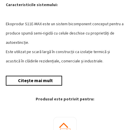
Caracteristicile sistemului:
Ekoprodur S11E-MAX este un sistem bicomponent conceput pentru a
produce spumă semi-rigidă cu celule deschise cu proprietăți de
autoextincție.
Este utilizat pe scară largă în construcții ca izolație termică și
acustică în clădirile rezidențiale, comerciale și industriale.
Citește mai mult
Produsul este potrivit pentru: