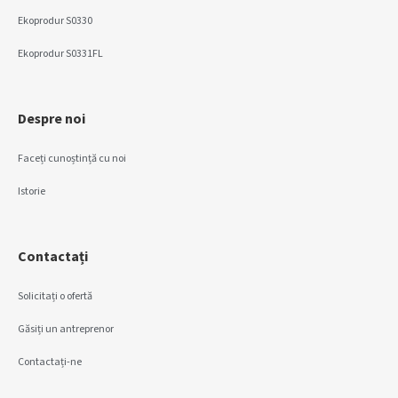
Ekoprodur S0330
Ekoprodur S0331FL
Despre noi
Faceți cunoștință cu noi
Istorie
Contactați
Solicitați o ofertă
Găsiți un antreprenor
Contactați-ne