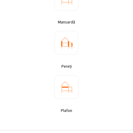
Mansardă
Pereți
Plafon