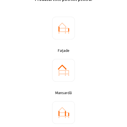
Fațade
Mansardă