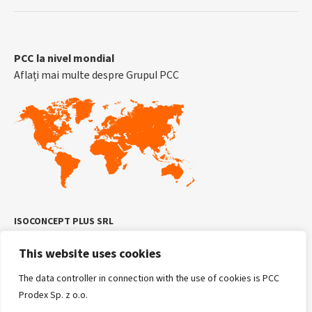
PCC la nivel mondial
Aflați mai multe despre Grupul PCC
ISOCONCEPT PLUS SRL
Oradea, Ogorului 2L
This website uses cookies
Telefon: +4.0799.881.178
Mail: sales@isoconcept.ro
The data controller in connection with the use of cookies is PCC
Prodex Sp. z o.o.