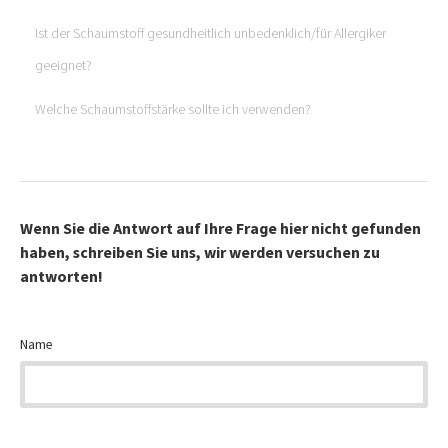
Ist der Schaumstoff gesundheitlich unbedenklich/für Allergiker
geeignet?
Welche Schaumstoffstärke sollte ich verwenden?
Wenn Sie die Antwort auf Ihre Frage hier nicht gefunden
haben, schreiben Sie uns, wir werden versuchen zu
antworten!
Name